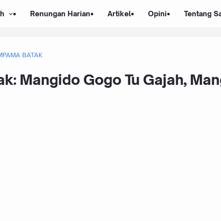
ah
Renungan Harian
Artikel
Opini
Tentang S
MPAMA BATAK
k: Mangido Gogo Tu Gajah, Ma