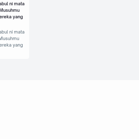
bul ni mata
h Musuhmu
ereka yang
bul ni mata
h Musuhmu
ereka yang