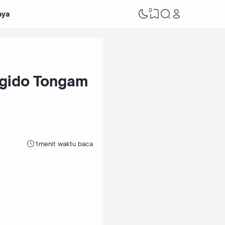
0
aya
ngido Tongam
1
menit waktu baca