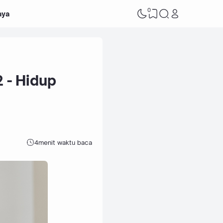
0
aya
 - Hidup
4
menit waktu baca