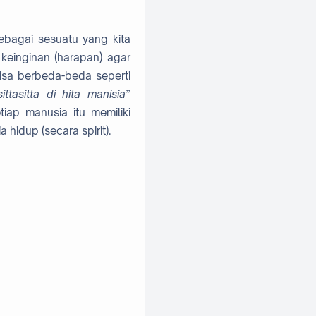
ebagai sesuatu yang kita
 keinginan (harapan) agar
bisa berbeda-beda seperti
asitta di hita manisia
”
iap manusia itu memiliki
hidup (secara spirit).