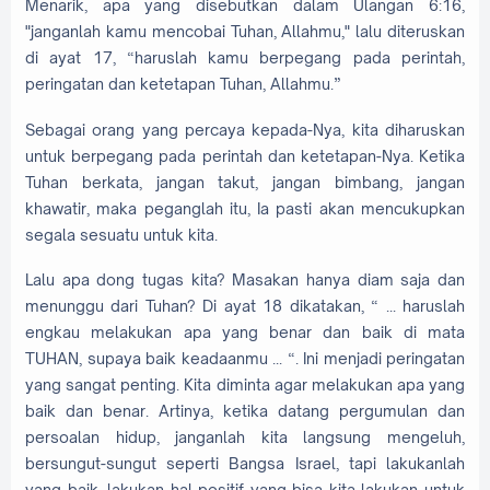
Menarik, apa yang disebutkan dalam Ulangan 6:16,
"janganlah kamu mencobai Tuhan, Allahmu," lalu diteruskan
di ayat 17, “haruslah kamu berpegang pada perintah,
peringatan dan ketetapan Tuhan, Allahmu.”
Sebagai orang yang percaya kepada-Nya, kita diharuskan
untuk berpegang pada perintah dan ketetapan-Nya. Ketika
Tuhan berkata, jangan takut, jangan bimbang, jangan
khawatir, maka peganglah itu, Ia pasti akan mencukupkan
segala sesuatu untuk kita.
Lalu apa dong tugas kita? Masakan hanya diam saja dan
menunggu dari Tuhan? Di ayat 18 dikatakan, “ ... haruslah
engkau melakukan apa yang benar dan baik di mata
TUHAN, supaya baik keadaanmu ... “. Ini menjadi peringatan
yang sangat penting. Kita diminta agar melakukan apa yang
baik dan benar. Artinya, ketika datang pergumulan dan
persoalan hidup, janganlah kita langsung mengeluh,
bersungut-sungut seperti Bangsa Israel, tapi lakukanlah
yang baik, lakukan hal positif yang bisa kita lakukan untuk