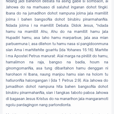
Ndang jadi bahenon debata na asing gabe si sombaon, ai
Jahowa do na marhuaso di saluhut inganan dohot tingki.
Ibana do na jumadihon dohot nampuna jolma jala mamillit
jolma i bahen bangsoNa dohot birubiru pinarmahanNa.
Ndada jolma i na mamillit Debata. Didok Jesus, "ndada
hamu na mamillit Ahu, Ahu do na mamillit hamu jala
Hupadiri hamu, asa laho hamu marparbue, jala asa mian
parbuemuna i; asa dilehon tu hamu nasa si pangidoonmuna
sian Ama i marhitehite goarHu (ida Yohanes 15:16). Marhite
i ma Apostel Petrus manurat: Alai marga na pinillit do hamu,
hamalimon na raja, bangso na badia, houm na
ginomgomanNa, asa tung dibaritahon hamu denggan ni
harohaon ni Ibana, naung manjou hamu sian na holom tu
hatiuronNa halongangan i (ida 1 Petrus 2:9). Ala Jahowa do
jumadihon dohot nampuna hita bahen bangsoNa dohot
birubiru pinarmahanNa, sian i tangkas taboto paboa Jahowa
di bagasan Jesus Kristus do na manarihon jala mangaramoti
ngolu pardagingon nang partondionta.