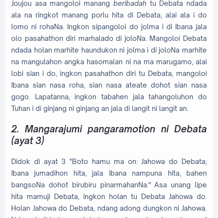
Joujou asa mangoloi manang
beribadah
tu Debata ndada
ala na ringkot manang porlu hita di Debata, alai ala i do
lomo ni rohaNa. Ingkon sipangoloi do jolma i di Ibana jala
olo pasahathon diri marhalado di joloNa. Mangoloi Debata
ndada holan marhite haundukon ni jolma i di joloNa marhite
na mangulahon angka hasomalan ni na ma marugamo, alai
lobi sian i do, ingkon pasahathon diri tu Debata, mangoloi
Ibana sian nasa roha, sian nasa ateate dohot sian nasa
gogo. Lapatanna, ingkon tabahen jala tahangoluhon do
Tuhan i di ginjang ni ginjang an jala di langit ni langit an.
2. Mangarajumi pangaramotion ni Debata
(ayat 3)
Didok di ayat 3 "Boto hamu ma on: Jahowa do Debata;
Ibana jumadihon hita, jala Ibana nampuna hita, bahen
bangsoNa dohot birubiru pinarmahanNa." Asa unang lipe
hita mamuji Debata, ingkon holan tu Debata Jahowa do.
Holan Jahowa do Debata, ndang adong dungkon ni Jahowa.