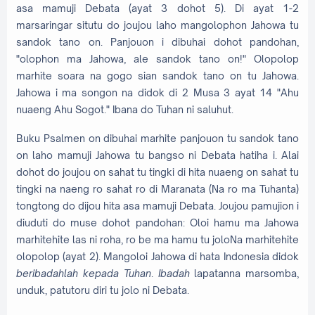
asa mamuji Debata (ayat 3 dohot 5). Di ayat 1-2
marsaringar situtu do joujou laho mangolophon Jahowa tu
sandok tano on. Panjouon i dibuhai dohot pandohan,
"olophon ma Jahowa, ale sandok tano on!" Olopolop
marhite soara na gogo sian sandok tano on tu Jahowa.
Jahowa i ma songon na didok di 2 Musa 3 ayat 14 "Ahu
nuaeng Ahu Sogot." Ibana do Tuhan ni saluhut.
Buku Psalmen on dibuhai marhite panjouon tu sandok tano
on laho mamuji Jahowa tu bangso ni Debata hatiha i. Alai
dohot do joujou on sahat tu tingki di hita nuaeng on sahat tu
tingki na naeng ro sahat ro di Maranata (Na ro ma Tuhanta)
tongtong do dijou hita asa mamuji Debata. Joujou pamujion i
diuduti do muse dohot pandohan: Oloi hamu ma Jahowa
marhitehite las ni roha, ro be ma hamu tu joloNa marhitehite
olopolop (ayat 2). Mangoloi Jahowa di hata Indonesia didok
beribadahlah kepada Tuhan
.
Ibadah
lapatanna marsomba,
unduk, patutoru diri tu jolo ni Debata.