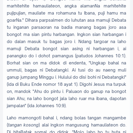
marhitehite hamauliateon, angka alamanNa marhitehite
pujipujian, mauliate ma rohamuna tu Ibana, puji hamu ma
goarNa." Dihara parpsalmen do luhutan asa mamuji Debata
tu inganan parsaoran na badia manang bagas joro asa
bongot ma sian pintu harbangan. Ingkon sian harbangan i
do dalan masuk tu bagas joro i. Ndang targoar na laho
mamuji Debata bongot sian asing ni harbangan i, ai
panangko do i dohot pamangus (patudos Johannes 10:1).
Borhat sian on ma didok di endenta, "Ungkap bahal na
ummuli, bagas ni Debatangki. Ai tusi do au naeng muli
ganup jumpang Minggu i. Hulului do disi bohi ni Debatangki"
(ida di Buku Ende nomor 18 ayat 1). Digohi Jesus ma turpuk
on, mandok "Ahu do pintu i. Paluaon do ganup na bongot
sian Ahu; na laho bongot jala laho ruar ma ibana, dapotan
jampalan" (ida Johannes 10:9).
Laho mamongoti bahal i, ndang bolas tangan mangambe
(
tangan kosong
) alai ingkon mangusung hamauliateon do.
Di hitaBatak somal do didok, "Molo laho ho tu huta ni