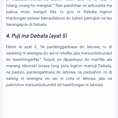
tulang, unang ho mangeal." Sian pandohan on antusanta ma
paboa molo bongot hita tu joro ni Debata ingkon
mardongan pelean hamauliateon do bahen pamujion na tau
hasangapon di Debata.
4. Puji ma Debata (ayat 5)
Didok di ayat 5, "Ai pardengganbasa do Jahowa, ro di
saleleng ni lelengna do asi ni rohaNa, jala marsundutsundut
do hasintonganNa." Turpuk on dipasimpul do marhite ala
manang sibonsiri boasa tung pola ingkon mamuji Debata,
na parjolo
, p
ardenganbasa do Jahowa;
na paduahon
, r
o di
saleng ni lelengna do asi ni roha ni Jahowa; jala
na
patoluhon
ma
rsundutsundut do hasintongan ni Jahowa.