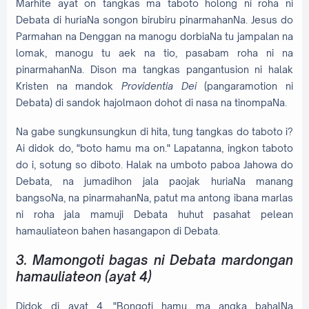
Marhite ayat on tangkas ma taboto holong ni roha ni
Debata di huriaNa songon birubiru pinarmahanNa. Jesus do
Parmahan na Denggan na manogu dorbiaNa tu jampalan na
lomak, manogu tu aek na tio, pasabam roha ni na
pinarmahanNa. Dison ma tangkas pangantusion ni halak
Kristen na mandok
Providentia Dei
(pangaramotion ni
Debata) di sandok hajolmaon dohot di nasa na tinompaNa.
Na gabe sungkunsungkun di hita, tung tangkas do taboto i?
Ai didok do, "boto hamu ma on." Lapatanna, ingkon taboto
do i, sotung so diboto. Halak na umboto paboa Jahowa do
Debata, na jumadihon jala paojak huriaNa manang
bangsoNa, na pinarmahanNa, patut ma antong ibana marlas
ni roha jala mamuji Debata huhut pasahat pelean
hamauliateon bahen hasangapon di Debata.
3. Mamongoti bagas ni Debata mardongan
hamauliateon (ayat 4)
Didok di ayat 4, "Bongoti hamu ma angka bahalNa