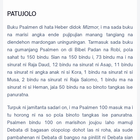
PATUJOLO
Buku Psalmen di hata Heber didok
Mizmor,
i
ma sada
buku
na marisi angka ende pujipujian manang tangiang na
diendehon mardongan uninguningan. Tarmasuk sada buku
na gumanjang Psalmen on di Bibel Padan na Robi, pola
sahat tu 150 bindu. Sian na 150 bindu i, 73 bindu ma i na
sinurat ni Raja Daud, 12 bindu na sinurat ni Asap, 11 bindu
na sinurat ni angka anak ni si Kora, 1 bindu na sinurat ni si
Musa, 2 bindu na sinurat ni Raja Salomo, 1 bindu ma na
sinurat ni si Heman, jala 50 bindu na so binoto tangkas ise
panuratna.
Turpuk ni jamitanta sadari on, i ma Psalmen 100 masuk ma i
tu horong ni na so pola binoto tangkas ise panuratna.
Psalmen bindu 100 on marisihon joujou laho mamuji
Debata di bagasan olopolop dohot las ni roha, ala sude
pambahenan ni Debata di bangso na pinillit ni Debata sian