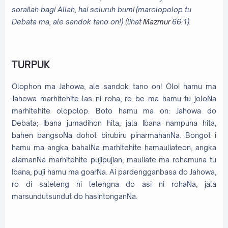
sorailah bagi Allah, hai seluruh bumi
(marolopolop tu
Debata ma, ale sandok tano on!
) (lihat
Mazmur
66:1).
TURPUK
Olophon ma Jahowa, ale sandok tano on! Oloi hamu ma
Jahowa marhitehite las ni roha, ro be ma hamu tu joloNa
marhitehite olopolop. Boto hamu ma on: Jahowa do
Debata; Ibana jumadihon hita, jala Ibana nampuna hita,
bahen bangsoNa dohot birubiru pinarmahanNa. Bongot i
hamu ma angka bahalNa marhitehite hamauliateon, angka
alamanNa marhitehite pujipujian, mauliate ma rohamuna tu
Ibana, puji hamu ma goarNa. Ai pardengganbasa do Jahowa,
ro di saleleng ni lelengna do asi ni rohaNa, jala
marsundutsundut do hasintonganNa.