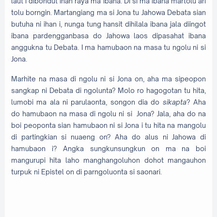
laut i dibondut ihan raya ma ibana. Di si ma ibana martolu ari
tolu borngin. Martangiang ma si Jona tu Jahowa Debata sian
butuha ni ihan i, nunga tung hansit dihilala ibana jala diingot
ibana pardengganbasa do Jahowa laos dipasahat ibana
anggukna tu Debata. I ma hamubaon na masa tu ngolu ni si
Jona.
Marhite na masa di ngolu ni si Jona on, aha ma sipeopon
sangkap ni Debata di ngolunta? Molo ro hagogotan tu hita,
lumobi ma ala ni parulaonta, songon dia do
sikapta
? Aha
do hamubaon na masa di ngolu ni si Jona? Jala, aha do na
boi peoponta sian hamubaon ni si Jona i tu hita na mangolu
di partingkian si nuaeng on? Aha do alus ni Jahowa di
hamubaon i? Angka sungkunsungkun on ma na boi
mangurupi hita laho manghangoluhon dohot mangauhon
turpuk ni Epistel on di parngoluonta si saonari.