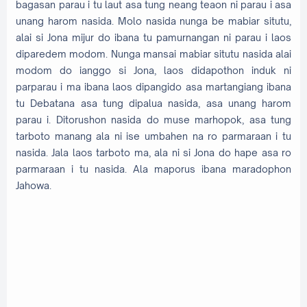
bagasan parau i tu laut asa tung neang teaon ni parau i asa
unang harom nasida. Molo nasida nunga be mabiar situtu,
alai si Jona mijur do ibana tu pamurnangan ni parau i laos
diparedem modom. Nunga mansai mabiar situtu nasida alai
modom do ianggo si Jona, laos didapothon induk ni
parparau i ma ibana laos dipangido asa martangiang ibana
tu Debatana asa tung dipalua nasida, asa unang harom
parau i. Ditorushon nasida do muse marhopok, asa tung
tarboto manang ala ni ise umbahen na ro parmaraan i tu
nasida. Jala laos tarboto ma, ala ni si Jona do hape asa ro
parmaraan i tu nasida. Ala maporus ibana maradophon
Jahowa.