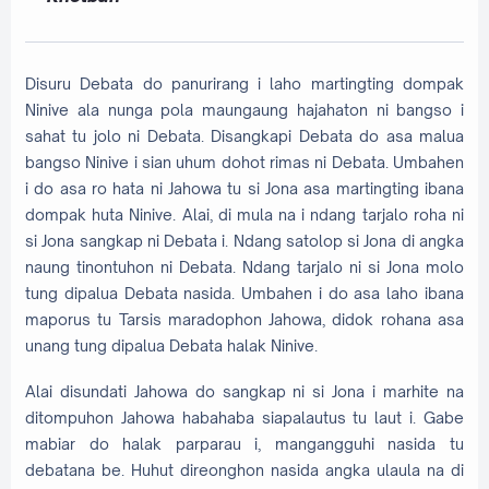
Disuru Debata do panurirang i laho martingting dompak
Ninive ala nunga pola maungaung hajahaton ni bangso i
sahat tu jolo ni Debata. Disangkapi Debata do asa malua
bangso Ninive i sian uhum dohot rimas ni Debata. Umbahen
i do asa ro hata ni Jahowa tu si Jona asa martingting ibana
dompak huta Ninive. Alai, di mula na i ndang tarjalo roha ni
si Jona sangkap ni Debata i. Ndang satolop si Jona di angka
naung tinontuhon ni Debata. Ndang tarjalo ni si Jona molo
tung dipalua Debata nasida. Umbahen i do asa laho ibana
maporus tu Tarsis maradophon Jahowa, didok rohana asa
unang tung dipalua Debata halak Ninive.
Alai disundati Jahowa do sangkap ni si Jona i marhite na
ditompuhon Jahowa habahaba siapalautus tu laut i. Gabe
mabiar do halak parparau i, mangangguhi nasida tu
debatana be. Huhut direonghon nasida angka ulaula na di