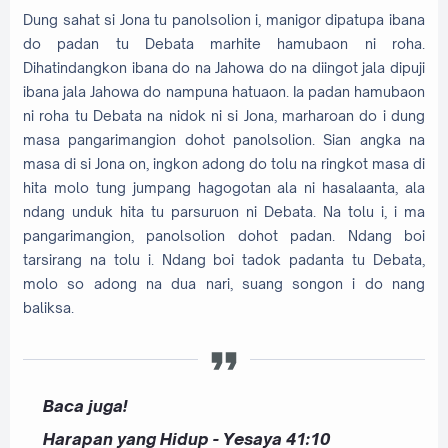
Dung sahat si Jona tu panolsolion i, manigor dipatupa ibana
do padan tu Debata marhite hamubaon ni roha.
Dihatindangkon ibana do na Jahowa do na diingot jala dipuji
ibana jala Jahowa do nampuna hatuaon. Ia padan hamubaon
ni roha tu Debata na nidok ni si Jona, marharoan do i dung
masa pangarimangion dohot panolsolion. Sian angka na
masa di si Jona on, ingkon adong do tolu na ringkot masa di
hita molo tung jumpang hagogotan ala ni hasalaanta, ala
ndang unduk hita tu parsuruon ni Debata. Na tolu i, i ma
pangarimangion, panolsolion dohot padan. Ndang boi
tarsirang na tolu i. Ndang boi tadok padanta tu Debata,
molo so adong na dua nari, suang songon i do nang
baliksa.
Baca juga!
Harapan yang Hidup - Yesaya 41:10