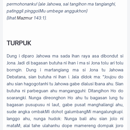
permohonanku!
(ale Jahowa, sai tangihon ma tangianghi,
patinggil pinggolMu umbege anggukhon
)
(lihat
Mazmur
143:1).
TURPUK
Dung i diparo Jahowa ma sada ihan raya asa dibondut si
Jona. Jadi di bagasan butuha ni ihan i ma si Jona tolu ari tolu
borngin. Dung i martangiang ma si Jona tu Jahowa
Debatana, sian butuha ni ihan i. Jala didok ma: "Joujou do
ahu sian hagogotanhi tu Jahowa gabe dialusi Ibana ahu. Sian
butuha ni parbeguan ahu mangangguhi: Ditangihon Ho do
soarangki. Nunga direonghon Ho ahu tu bagasan lung tu
bagasan pusupusu ni laut, gabe pusat manghaliangi ahu,
sude angka ombakMi dohot galumbangMi mangalungkupi.
Ianggo ahu, nunga hudok: Nunga bali ahu sian jolo ni
mataM; alai tahe ulahanhu dope mamereng dompak joro