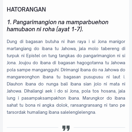
HATORANGAN
1. Pangarimangion na mamparbuehon
hamubaon ni roha (ayat 1-7).
Dung di bagasan butuha ni ihan raya i si Jona manigor
martangiang do ibana tu Jahowa, jala molo tabereng di
turpuk ni Epistel on tung tangkas do pangarimangion ni si
Jona. Joujou do ibana di bagasan hagogotanna tu Jahowa
pola sampe mangangguhi. Dirimangi ibana do na Jahowa do
mangareonghon ibana tu bagasan pusupusu ni laut i.
Diauhon ibana do nunga bali ibana sian jolo ni mata ni
Jahowa. Dihaliangi aek i do si Jona, pola tos hosana, jala
lung i pasampaksampakhon ibana. Marungkor do ibana
sahat tu bona ni angka dolok, ransangransang ni tano pe
tarsordak humaliang ibana salelenglelengna.