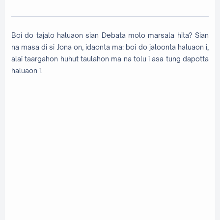
Boi do tajalo haluaon sian Debata molo marsala hita? Sian
na masa di si Jona on, idaonta ma: boi do jaloonta haluaon i,
alai taargahon huhut taulahon ma na tolu i asa tung dapotta
haluaon i.