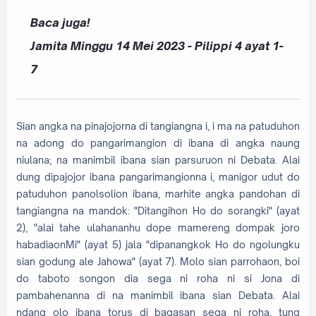
Baca juga!
Jamita Minggu 14 Mei 2023 - Pilippi 4 ayat 1-
7
Sian angka na pinajojorna di tangiangna i, i ma na patuduhon
na adong do pangarimangion di ibana di angka naung
niulana; na manimbil ibana sian parsuruon ni Debata. Alai
dung dipajojor ibana pangarimangionna i, manigor udut do
patuduhon panolsolion ibana, marhite angka pandohan di
tangiangna na mandok: "Ditangihon Ho do sorangki" (ayat
2), "alai tahe ulahananhu dope mamereng dompak joro
habadiaonMi" (ayat 5) jala "dipanangkok Ho do ngolungku
sian godung ale Jahowa" (ayat 7). Molo sian parrohaon, boi
do taboto songon dia sega ni roha ni si Jona di
pambahenanna di na manimbil ibana sian Debata. Alai
ndang olo ibana torus di bagasan sega ni roha, tung