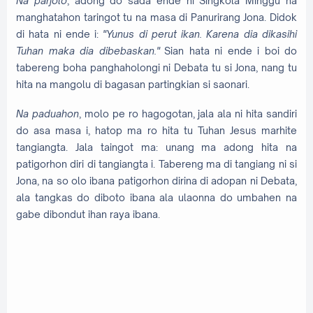
Na parjolo
, adong do sada ende ni Singkola Minggu na
manghatahon taringot tu na masa di Panurirang Jona. Didok
di hata ni ende i:
"Yunus di perut ikan. Karena dia dikasihi
Tuhan maka dia dibebaskan."
Sian hata ni ende i boi do
tabereng boha panghaholongi ni Debata tu si Jona, nang tu
hita na mangolu di bagasan partingkian si saonari.
Na paduahon
, molo pe ro hagogotan, jala ala ni hita sandiri
do asa masa i, hatop ma ro hita tu Tuhan Jesus marhite
tangiangta. Jala taingot ma: unang ma adong hita na
patigorhon diri di tangiangta i. Tabereng ma di tangiang ni si
Jona, na so olo ibana patigorhon dirina di adopan ni Debata,
ala tangkas do diboto ibana ala ulaonna do umbahen na
gabe dibondut ihan raya ibana.