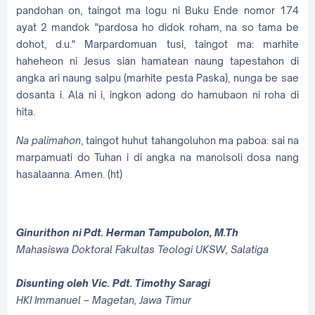
pandohan on, taingot ma logu ni Buku Ende nomor 174
ayat 2 mandok "pardosa ho didok roham, na so tama be
dohot, d.u." Marpardomuan tusi, taingot ma: marhite
haheheon ni Jesus sian hamatean naung tapestahon di
angka ari naung salpu (marhite pesta Paska), nunga be sae
dosanta i. Ala ni i, ingkon adong do hamubaon ni roha di
hita.
Na palimahon
, taingot huhut tahangoluhon ma paboa: sai na
marpamuati do Tuhan i di angka na manolsoli dosa nang
hasalaanna. Amen. (ht)
Ginurithon ni
Pdt. Herman Tampubolon, M.Th
Mahasiswa Doktoral Fakultas Teologi UKSW, Salatiga
Disunting oleh Vic. Pdt. Timothy Saragi
HKI Immanuel – Magetan, Jawa Timur