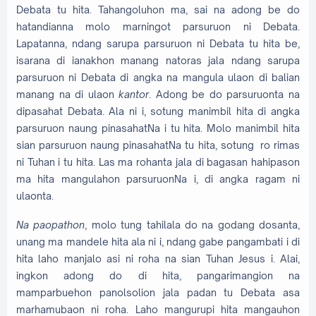
Debata tu hita. Tahangoluhon ma, sai na adong be do
hatandianna molo marningot parsuruon ni Debata.
Lapatanna, ndang sarupa parsuruon ni Debata tu hita be,
isarana di ianakhon manang natoras jala ndang sarupa
parsuruon ni Debata di angka na mangula ulaon di balian
manang na di ulaon
kantor
. Adong be do parsuruonta na
dipasahat Debata. Ala ni i, sotung manimbil hita di angka
parsuruon naung pinasahatNa i tu hita. Molo manimbil hita
sian parsuruon naung pinasahatNa tu hita, sotung ro rimas
ni Tuhan i tu hita. Las ma rohanta jala di bagasan hahipason
ma hita mangulahon parsuruonNa i, di angka ragam ni
ulaonta.
Na paopathon
, molo tung tahilala do na godang dosanta,
unang ma mandele hita ala ni i, ndang gabe pangambati i di
hita laho manjalo asi ni roha na sian Tuhan Jesus i. Alai,
ingkon adong do di hita, pangarimangion na
mamparbuehon panolsolion jala padan tu Debata asa
marhamubaon ni roha. Laho mangurupi hita mangauhon