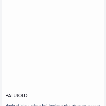
PATUJOLO
Ngolu ni jolma ndang boi tarsirang sian uhum na mandok