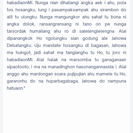
habadiaonMi. Nunga nian dihaliangi angka aek i ahu, pola
tos hosangku, lung i pasampaksampak ahu sirambon do
alit tu ulungku. Nunga mangungkor ahu sahat tu bona ni
angka dolok, ransangransang ni tano on pe nunga
tarsordak humaliang ahu ro di salelenglelengna. Alai
dipanangkok Ho ngolungku sian godung ale Jahowa
Debatangku. Uju mandate hosangku di bagasan, Jahowa
ma huingot, jadi sahat ma tangianghu tu Ho, tu joro ni
habadiaonMi. Alai halak na marsomba tu ganaganaan
sipaotooto, i ma na manadinghon hasonangannasida i. Alai
anggo ahu mardongan soara pujipujian ahu mamele tu Ho,
gararonhu do na huparbagabaga, Jahowa do nampuna
hatuaon."