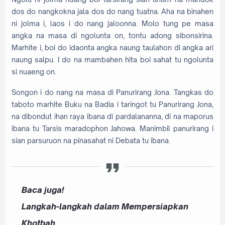
dos do nangkokna jala dos do nang tuatna. Aha na binahen
ni jolma i, laos i do nang jaloonna. Molo tung pe masa
angka na masa di ngolunta on, tontu adong sibonsirina.
Marhite i, boi do idaonta angka naung taulahon di angka ari
naung salpu. I do na mambahen hita boi sahat tu ngolunta
si nuaeng on.
Songon i do nang na masa di Panurirang Jona. Tangkas do
taboto marhite Buku na Badia i taringot tu Panurirang Jona,
na dibondut ihan raya ibana di pardalananna, di na maporus
ibana tu Tarsis maradophon Jahowa. Manimbil panurirang i
sian parsuruon na pinasahat ni Debata tu ibana.
Baca juga!
Langkah-langkah dalam Mempersiapkan
Khotbah