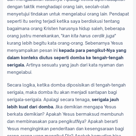
dengan taktik menghadapi orang lain, seolah-olah
menyetujui tindakan untuk mengelabui orang lain. Pendapat
seperti itu sering terjadi ketika saya berdiskusi tentang
bagaimana orang Kristen harusnya hidup saleh, beberapa
orang justru menekankan, "
kan kita harus cerdik juga
"
kurang lebih begitu kata orang-orang. Sebenarnya Yesus
menyampaikan pesan ini
kepada para pengikut-Nya yang
dalam konteks diutus seperti domba ke tengah-tengah
serigala.
Artinya sesuatu yang jauh dari kata nyaman dan
mengelabui.
Secara logika, ketika domba diposisikan di tengah-tengah
serigala, maka domba itu akan menjadi santapan bagi
serigala-serigala. Apalagi secara tenaga,
serigala jauh
lebih kuat dari domba.
Jika demikian mengapa Yesus
berkata demikian? Apakah Yesus bermaksud membunuh
dan membinasakan para pengikutNya? Apakah berarti
Yesus menginginkan penderitaan dan kesengsaraan bagi
orang-orang yang mengikut Dia? Apakah kemudian bisa