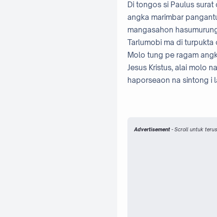
Di tongos si Paulus surat
angka marimbar pangantus
mangasahon hasumurunga
Tarlumobi ma di turpukta
Molo tung pe ragam angk
Jesus Kristus, alai molo
haporseaon na sintong i
Advertisement
- Scroll untuk ter