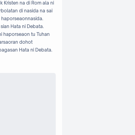
 Kristen na di Rom ala ni
bolatan di nasida na sai
 haporseaonnasida.
sian Hata ni Debata.
ni haporseaon tu Tuhan
parsaoran dohot
bagasan Hata ni Debata.