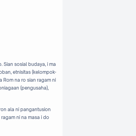
 Sian sosial budaya, i ma
ban, etnisitas (kelompok-
 Rom na ro sian ragam ni
boniagaan (pengusaha),
ron ala ni pangantusion
Di ragam ni na masa i do