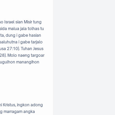
Israel sian Misir tung
ida malua jala tolhas tu
ta, dung i gabe hasian
aluhutna i gabe tarjalo
sa 27:10). Tuhan Jesus
28). Molo naeng targoar
ajugulhon manangihon
i Kristus, ingkon adong
aung marragam angka