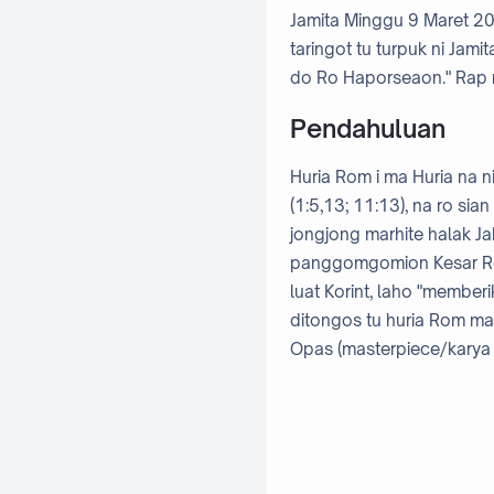
Jamita Minggu 9 Maret 20
taringot tu turpuk ni Jam
do Ro Haporseaon." Rap 
Pendahuluan
Huria Rom i ma Huria na ni
(1:5,13; 11:13), na ro sia
jongjong marhite halak Ja
panggomgomion Kesar Rom. 
luat Korint, laho "memberi
ditongos tu huria Rom mar
Opas (masterpiece/karya 