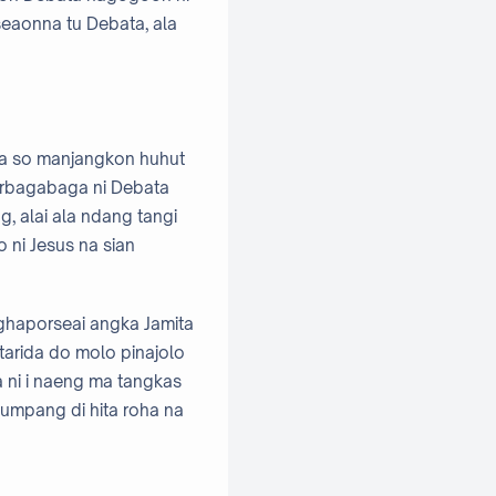
eaonna tu Debata, ala
na so manjangkon huhut
arbagabaga ni Debata
, alai ala ndang tangi
 ni Jesus na sian
ghaporseai angka Jamita
 tarida do molo pinajolo
la ni i naeng ma tangkas
 jumpang di hita roha na