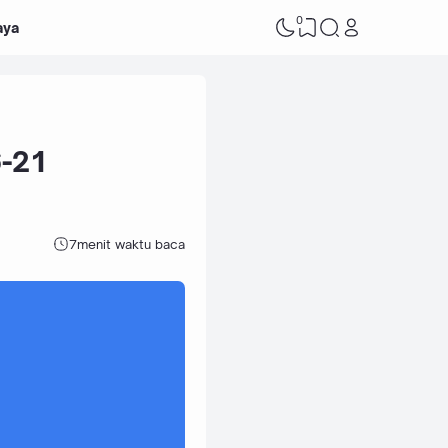
0
aya
6-21
7
menit waktu baca