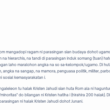
 Rom mangadopi ragam ni parasingan sian budaya dohot ugamo.
a hierarchis, na tandi di parasingan induk somang (tuan) hato
ngan laho maralohon angka na so sa-kelompok/ugamo. Di huta
n, angka na sangap, na mamora, penguasa politik, militer, par
i sosial kemasyarakatan i.
galeleon tu halak Kristen Jahudi sian huta Rom ala ni haguntu
"minoritas" do bilangan ni Kristen hatiha i (hirahira 200 halak). 
rasingan ni halak Kristen Jahudi dohot Junani.