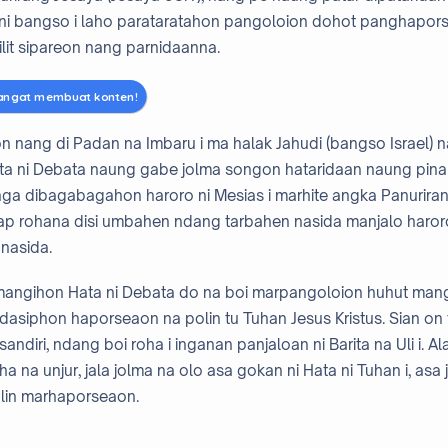
ni bangso i laho parataratahon pangoloion dohot panghapors
lit sipareon nang parnidaanna.
angat membuat konten!
 nang di Padan na Imbaru i ma halak Jahudi (bangso Israel) 
ta ni Debata naung gabe jolma songon hataridaan naung pin
nga dibagabagahon haroro ni Mesias i marhite angka Panurirang
ap rohana disi umbahen ndang tarbahen nasida manjalo haroro
 nasida.
mangihon Hata ni Debata do na boi marpangoloion huhut man
padasiphon haporseaon na polin tu Tuhan Jesus Kristus. Sian on
sandiri, ndang boi roha i inganan panjaloan ni Barita na Uli i. A
a na unjur, jala jolma na olo asa gokan ni Hata ni Tuhan i, asa
olin marhaporseaon.