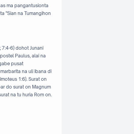
agas ma pangantusionta
mita "Sian na Tumangihon
; 7:4-6) dohot Junani
postel Paulus, alai na
 gabe pusat
arbarita na uli ibana di
imoteus 1:6). Surat on
rgoar do surat on Magnum
urat na tu huria Rom on.