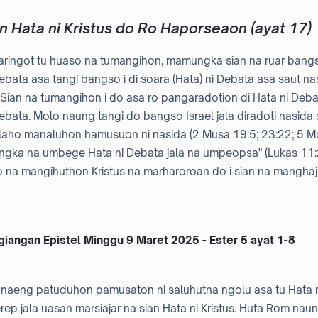
n Hata ni Kristus do Ro Haporseaon (ayat 17)
ringot tu huaso na tumangihon, mamungka sian na ruar bangso 
ata asa tangi bangso i di soara (Hata) ni Debata asa saut nas
 Sian na tumangihon i do asa ro pangaradotion di Hata ni Deba
bata. Molo naung tangi do bangso Israel jala diradoti nasida s
laho manaluhon hamusuon ni nasida (2 Musa 19:5; 23:22; 5 Mu
ngka na umbege Hata ni Debata jala na umpeopsa" (Lukas 11:
 na mangihuthon Kristus na marharoroan do i sian na mangh
giangan Epistel Minggu 9 Maret 2025 - Ester 5 ayat 1-8
n naeng patuduhon pamusaton ni saluhutna ngolu asa tu Hata n
erep jala uasan marsiajar na sian Hata ni Kristus. Huta Rom n