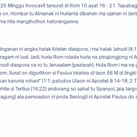
25 Minggu Invocavit tarsurat di Rom 10 ayat 16 - 21. Tapab
ita on. Hombar tu Almanak ni Hurianta dibahen ma ojahan ni Ja
ma hita mangihuthon hatoranganna.
inganan ni angka halak Kristen diaspora, i ma halak Jahudi (4:1
n ragam ni luat. Jadi, huria Rom ndada huria na pinajongjong ni A
hudi diaspora na ro tu Jerusalem (peziarah). Huta Rom i ma na
Surat on digurithon si Paulus hirahira di taon 56 M di tingki m
kan karunia rohani" (1:1; patudos Ulaon ni Apostel 8:14-18; 2 T
hite si Tertius (16:22) andorang so sahat tu Spanyol, jala ta
agung) ala pamusaton ni poda (teologi) ni Apostel Paulus do s