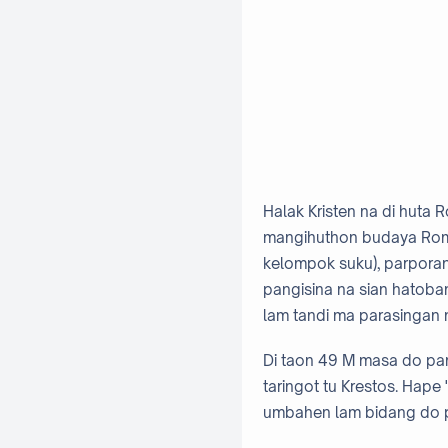
Halak Kristen na di huta
mangihuthon budaya Rom n
kelompok suku), parpora
pangisina na sian hatoba
lam tandi ma parasingan n
Di taon 49 M masa do pan
taringot tu Krestos. Hape 
umbahen lam bidang do pa