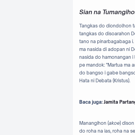
Sian na Tumangiho
Tangkas do diondolhon ta
tangkas do disoarahon Deb
tano na pinarbagabaga i.
ma nasida di adopan ni De
nasida do hamonangan i 
pe mandok: "Martua ma a
do bangso i gabe bangso
Hata ni Debata (Kristus).
Baca juga:
Jamita Partan
Manangihon (
akoe
) diso
do roha na ias, roha na s