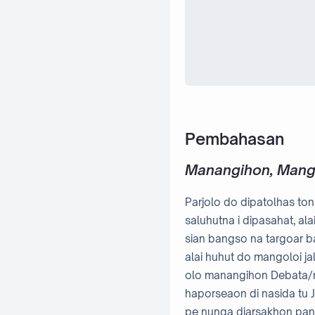
Pembahasan
Manangihon, Mango
Parjolo do dipatolhas ton
saluhutna i dipasahat, 
sian bangso na targoar ban
alai huhut do mangoloi ja
olo manangihon Debata/ma
haporseaon di nasida tu 
pe nunga diarsakhon panu