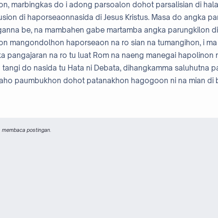
 on, marbingkas do i adong parsoalon dohot parsalisian di halak
ion di haporseaonnasida di Jesus Kristus. Masa do angka par
nna be, na mambahen gabe martamba angka parungkilon di
 on mangondolhon haporseaon na ro sian na tumangihon, i ma 
a pangajaran na ro tu luat Rom na naeng manegai hapolinon 
 na tangi do nasida tu Hata ni Debata, dihangkamma saluhutna 
 laho paumbukhon dohot patanakhon hagogoon ni na mian di 
us membaca postingan.