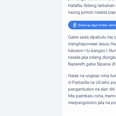
HataNa. Ndang tarbahen 
naung jumolo nasida papi
Dukung saya makin sem
Gabe sada sipatudu ma on
manghaporseai Jesus, Ha
haluaon i tu bangso i. Nu
nasida jala ndang diungk
Nazareth gabe Sipalua di
Halak na ungkap roha tu
ni Parbarita na Uli laho 
pangantusion na sian diri 
hita paimbaru roha, marroh
marpangoloion jala na p