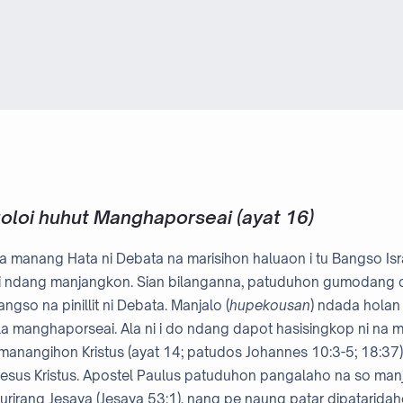
loi huhut Manghaporseai (ayat 16)
a manang Hata ni Debata na marisihon haluaon i tu Bangso Isra
alai ndang manjangkon. Sian bilanganna, patuduhon gumodang
gso na pinillit ni Debata. Manjalo (
hupekousan
) ndada holan
la manghaporseai. Ala ni i do ndang dapot hasisingkop ni na 
nangihon Kristus (ayat 14; patudos Johannes 10:3-5; 18:37)
Jesus Kristus. Apostel Paulus patuduhon pangalaho na so manj
rirang Jesaya (Jesaya 53:1), nang pe naung patar dipatarid