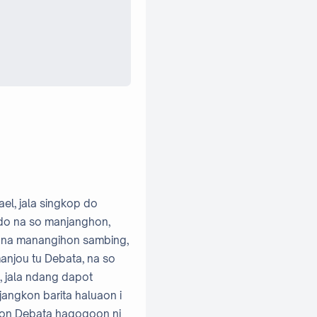
el, jala singkop do
 do na so manjanghon,
 na manangihon sambing,
manjou tu Debata, na so
, jala ndang dapot
angkon barita haluaon i
ahon Debata hagogoon ni