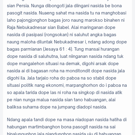
sian Persia. Nunga dibongoti jala diingani nasida be bona
pasogit nasida. Nuaeng sahat ma nasida tu na manghobasi
laho pajongjonghon bagas joro naung marokso binahen ni
Raja Nebukadnesar sian Babel. Alai maringanan dope
nasida di pasipasi (rongsokan) ni saluhut angka bagas
naung maloha diluntak Nebukadnesar i, ndang adong dope
bagas parmianan (Jesaya 61 : 4). Tung mansai hurangan
dope nasida di saluhutna, luat niinganan nasida ndang tuk
dope mangalehon situasi na demak, digohi arsak dope
nasida ai di bagasan roha na monditondit dope nasida jala
digohi ila. Jala tarjalo roha do paboa na so stabil dope
situasi politik nang ekonomi, marpanghorhon do i paboa na
so apala tarida dope las ni roha na singkop di nasida atik
pe nian nunga malua nasida sian tano habuangan, alai
baliksa suharna dope na jumpang diadopi nasida.
Ndang apala tandi dope na masa niadopan nasida hatiha di
habungan martimbanghon bona pasogit nasida na sai
hinalungunhon jala niandunghon nasida uju di habuangan,