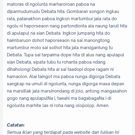
matoras di ngolunta marharoroan paboa na
diparmudumudu Debata hita. Gombaran songon ingkau
rata, patanakhon paboa ingkon martumbur jala rata do
ngolu ni haporseaon nang partondionta ala naung taruli hita
di apulapul na sian Debata. Ingkon jumpang hita do
haimbaruon dohot haporseaon na sai manongtong
martumbur molo sai solhot hita jala marsigantung tu
Debata. Tupa sai tarpaima dope hita di alus nang apulapul
sian Debata, sipata tubu tu rohanta paboa ndang
dihaholongi Debata hita ai sai taadopi dope ragam ni
hamaolon. Alai taingot ma paboa nunga digorga Debata
sangkap na umuli di ngolunta, nunga digorga masa depan
na marsillak jala marsinondang di jolo, antong mangasahon
gogo nang apulapulNa i, taeahi ma bagabagaNa i di
ngolunta marhite las ni roha nang olopolop. Amen.
Catatan:
Semua iklan yang terdapat pada website dan tulisan ini