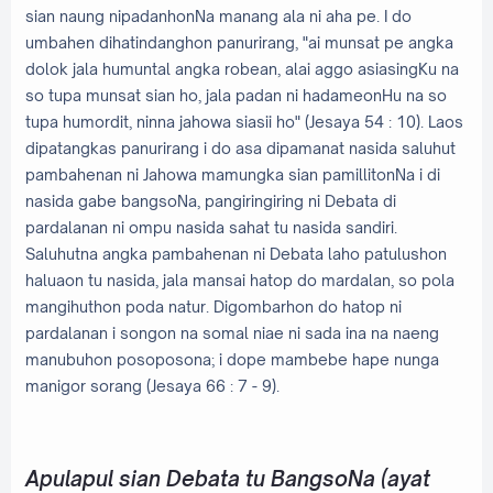
sian naung nipadanhonNa manang ala ni aha pe. I do
umbahen dihatindanghon panurirang, "ai munsat pe angka
dolok jala humuntal angka robean, alai aggo asiasingKu na
so tupa munsat sian ho, jala padan ni hadameonHu na so
tupa humordit, ninna jahowa siasii ho" (Jesaya 54 : 10). Laos
dipatangkas panurirang i do asa dipamanat nasida saluhut
pambahenan ni Jahowa mamungka sian pamillitonNa i di
nasida gabe bangsoNa, pangiringiring ni Debata di
pardalanan ni ompu nasida sahat tu nasida sandiri.
Saluhutna angka pambahenan ni Debata laho patulushon
haluaon tu nasida, jala mansai hatop do mardalan, so pola
mangihuthon poda natur. Digombarhon do hatop ni
pardalanan i songon na somal niae ni sada ina na naeng
manubuhon posoposona; i dope mambebe hape nunga
manigor sorang (Jesaya 66 : 7 - 9).
Apulapul sian Debata tu BangsoNa (ayat