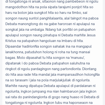
di tongatonga ni arsak, sitaonon nang pambebeon ni ngolu
mangodothon hita na pola sipata tarajumi ponjot hita so
haru na bolon jala sungkot hita so haru na timbo, sai
songon naung suntol panghilalaanta, alai taingot ma paboa
Debata manongtong do na gabe haroroan ni apulapul na
songkal jala na umbalga. Ndang tuk portibi on patupahon
apulapul songon naung pinatupa ni Debata marhite Jesus
Kristus na patupahon hangoluan na imbaru di hita.
Dipaandar hadirionNa songon sahalak ina na mangapul
ianakhonna, patuduhon holong ni roha na tung mansai
bagas. Molo dipasahat tu hita songon na 'manusu',
dipatanak i do paboa Debata patupahon saluhutna na
ringkot di ngolu pardagingon nang partondionta. Diontang
do hita asa rade hita mandai jala mamparsaulihon holongNa
na so tarasam i jala na pola marjulakjullak di ngolunta.
Marhite naung dipatupa Debata apulapul di pardalanan ni
ngolunta, ingkon jumpang ma nian haimbaruon jala ingkon
sai rata do panindangionta di gogo nang huaso ni Debata di
tongatonga ni ngolunta. Ingkon tubu ma haporseaon na