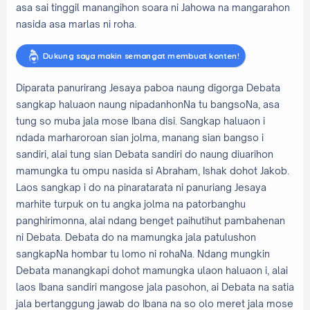
asa sai tinggil manangihon soara ni Jahowa na mangarahon
nasida asa marlas ni roha.
Dukung saya makin semangat membuat konten!
Diparata panurirang Jesaya paboa naung digorga Debata
sangkap haluaon naung nipadanhonNa tu bangsoNa, asa
tung so muba jala mose Ibana disi. Sangkap haluaon i
ndada marharoroan sian jolma, manang sian bangso i
sandiri, alai tung sian Debata sandiri do naung diuarihon
mamungka tu ompu nasida si Abraham, Ishak dohot Jakob.
Laos sangkap i do na pinaratarata ni panuriang Jesaya
marhite turpuk on tu angka jolma na patorbanghu
panghirimonna, alai ndang benget paihutihut pambahenan
ni Debata. Debata do na mamungka jala patulushon
sangkapNa hombar tu lomo ni rohaNa. Ndang mungkin
Debata manangkapi dohot mamungka ulaon haluaon i, alai
laos Ibana sandiri mangose jala pasohon, ai Debata na satia
jala bertanggung jawab do Ibana na so olo meret jala mose