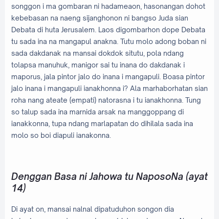
songgon i ma gombaran ni hadameaon, hasonangan dohot
kebebasan na naeng sijanghonon ni bangso Juda sian
Debata di huta Jerusalem. Laos digombarhon dope Debata
tu sada ina na mangapul anakna. Tutu molo adong boban ni
sada dakdanak na mansai dokdok situtu, pola ndang
tolapsa manuhuk, manigor sai tu inana do dakdanak i
maporus, jala pintor jalo do inana i mangapuli. Boasa pintor
jalo inana i mangapuli ianakhonna i? Ala marhaborhatan sian
roha nang ateate (empati) natorasna i tu ianakhonna. Tung
so talup sada ina marnida arsak na manggoppang di
ianakkonna, tupa ndang marlapatan do dihilala sada ina
molo so boi diapuli ianakonna.
Denggan Basa ni Jahowa tu NaposoNa (ayat
14)
Di ayat on, mansai nalnal dipatuduhon songon dia