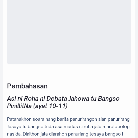
Pembahasan
Asi ni Roha ni Debata Jahowa tu Bangso
PinillitNa (ayat 10-11)
Patanakhon soara nang barita panurirangon sian panurirang
Jesaya tu bangso Juda asa marlas ni roha jala marolopolop
nasida. Diaithon jala diarahon panuriang Jesaya bangso i