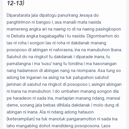
12-13)
Diparatarata jala dipatogu panurirang Jesaya do
panghirimon ni bangso i, asa manaili mata nasida
mamereng angka ari na naeng ro di na naeng pasingkopon
ni Debata angka bagabagaNa i tu nasida. Digombarhon do
las ni roha i songon las ni roha ni dakdanak manang
posoposo di abingan ni natorasna, ina na manubuhon ibana.
Saluhut do na ringkot tu dakdanak i diparade inana, tu
pamatangna i ma 'susu' nang tu tondina i ma hasonangan
nang hadameon di abingan nang na niompana. Asa tung so
adong be inganan na asing na tuk patupahon saluhut
jaminan di saluhut na ringkot di posoposo i, asingni abingan
ni inana na manubuhon. I do umbahen manang songon dia
pe haradeon ni sada ina, martapian manang ndang, mansai
dame, sonang jala bebas dihilala dakdanak i molo dung di
abingan ni inana. Ala ni ndang adong hatauon
(keterampilan) na tuk manoluk pangaramotion ni sada ina
laho mangabing dohot mandideng posoposona. Laos