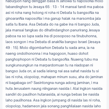
haburjuon nang denggan basa ni Jahowa tu naposoNa molo
tabandinghon tu Jesaya 65 : 13 - 14 mansai tandi ma paboa
asi ni roha nang holong ni roha ni Debata tu bangsoNa na
ginoaranNa naposoNa i ma ganup halak na marsomba jala
satia tu Ibana. Asa Debata do na gabe ina ni bangso Juda,
jala mansai tangkas do dihatindanghon panurirang Jesaya
paboa na so lupa sada ina di posoposo na tinubuhonna,
laos songon i ma Debata di anakNa bangso Israel (Jesaya
49 : 15). Molo digombarhon Debata tu sada ama, ia na
naeng ondolhononna i ma hagogoon, huaso dohot
panghophopon ni Debata tu bangsoNa. Nuaeng tubu ma
sungkunsungkun na marpardomuan tu na niadopan ni
bangso Juda on, ai sadia leleng nai asa sahat nasida tu si
las ni roha, olopolop, mahapan minum susu, aha do jaminan
ni bagabaga on? Sasintongna nunga adong jaminan, i ma
huta Jerusalem naung niinganan nasida i. Alai ingkon nasida
sandiri do paulihon hutanasida, ai nunga bebas be nasida
laho paulihonsa. Asa ingkon jumpang di nasida las ni roha,
olopolop, hadameon jala sonang panghilalaan nasida laho