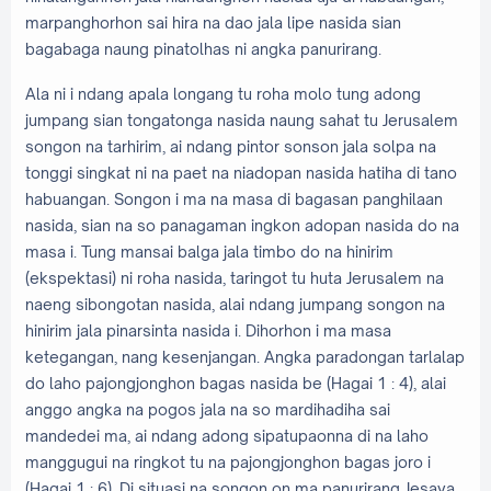
marpanghorhon sai hira na dao jala lipe nasida sian
bagabaga naung pinatolhas ni angka panurirang.
Ala ni i ndang apala longang tu roha molo tung adong
jumpang sian tongatonga nasida naung sahat tu Jerusalem
songon na tarhirim, ai ndang pintor sonson jala solpa na
tonggi singkat ni na paet na niadopan nasida hatiha di tano
habuangan. Songon i ma na masa di bagasan panghilaan
nasida, sian na so panagaman ingkon adopan nasida do na
masa i. Tung mansai balga jala timbo do na hinirim
(ekspektasi) ni roha nasida, taringot tu huta Jerusalem na
naeng sibongotan nasida, alai ndang jumpang songon na
hinirim jala pinarsinta nasida i. Dihorhon i ma masa
ketegangan, nang kesenjangan. Angka paradongan tarlalap
do laho pajongjonghon bagas nasida be (Hagai 1 : 4), alai
anggo angka na pogos jala na so mardihadiha sai
mandedei ma, ai ndang adong sipatupaonna di na laho
manggugui na ringkot tu na pajongjonghon bagas joro i
(Hagai 1 : 6). Di situasi na songon on ma panurirang Jesaya