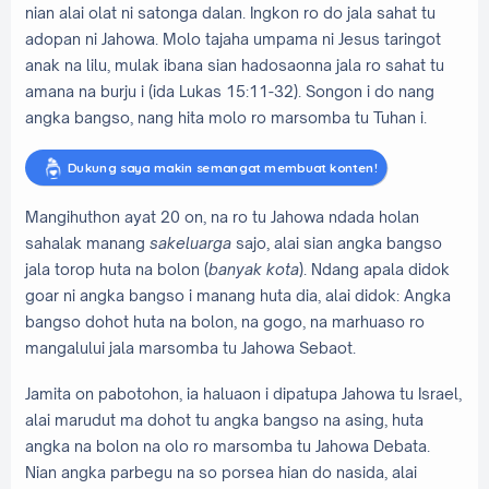
nian alai olat ni satonga dalan. Ingkon ro do jala sahat tu
adopan ni Jahowa. Molo tajaha umpama ni Jesus taringot
anak na lilu, mulak ibana sian hadosaonna jala ro sahat tu
amana na burju i (ida Lukas 15:11-32). Songon i do nang
angka bangso, nang hita molo ro marsomba tu Tuhan i.
Dukung saya makin semangat membuat konten!
Mangihuthon ayat 20 on, na ro tu Jahowa ndada holan
sahalak manang
sakeluarga
sajo, alai sian angka bangso
jala torop huta na bolon (
banyak kota
). Ndang apala didok
goar ni angka bangso i manang huta dia, alai didok: Angka
bangso dohot huta na bolon, na gogo, na marhuaso ro
mangalului jala marsomba tu Jahowa Sebaot.
Jamita on pabotohon, ia haluaon i dipatupa Jahowa tu Israel,
alai marudut ma dohot tu angka bangso na asing, huta
angka na bolon na olo ro marsomba tu Jahowa Debata.
Nian angka parbegu na so porsea hian do nasida, alai