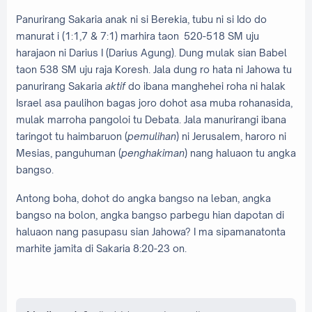
Panurirang Sakaria anak ni si Berekia, tubu ni si Ido do
manurat i (1:1,7 & 7:1) marhira taon 520-518 SM uju
harajaon ni Darius I (Darius Agung). Dung mulak sian Babel
taon 538 SM uju raja Koresh. Jala dung ro hata ni Jahowa tu
panurirang Sakaria
aktif
do ibana manghehei roha ni halak
Israel asa paulihon bagas joro dohot asa muba rohanasida,
mulak marroha pangoloi tu Debata. Jala manurirangi ibana
taringot tu haimbaruon (
pemulihan
) ni Jerusalem, haroro ni
Mesias, panguhuman (
penghakiman
) nang haluaon tu angka
bangso.
Antong boha, dohot do angka bangso na leban, angka
bangso na bolon, angka bangso parbegu hian dapotan di
haluaon nang pasupasu sian Jahowa? I ma sipamanatonta
marhite jamita di Sakaria 8:20-23 on.