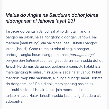
Malua do Angka na Sauduran dohot jolma
nidonganan ni Jahowa (ayat 23)
Tarbege do barita ni Jahudi sahat ro di huta ni angka
bangso na leban, na sai tongtong didongani Jahowa, sai
marlaba (maruntung) jala sai dipasupasu Tuhan i bangso
Israel (Jahudi). Gabe ro ma tu roha ni angka bangso
parbegu, angka houm nang parhataan (
berbagai-bagai
bangsa dan bahasa
) asa naeng sauduran nian nasida dohot
Jahudi. Ro do nasida ganup, godangna sampulu halak) jala
marsigantung tu suhisuhi ni ulos ni sada halak Jahudi huhut
mandok: "Rap hita sauduran, ai nunga hubege hami: Debata
do donganmuna." Pola didok, marsigantung nasida tu
suhisuhi ni ulos ni Halak Jahudi jala momos ditiop asa
tarjalo ni sada Halak Jahudi i nasida jala unang dipaduru sian
adopanNa.