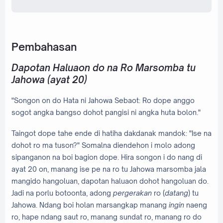
Pembahasan
Dapotan Haluaon do na Ro Marsomba tu
Jahowa (ayat 20)
"Songon on do Hata ni Jahowa Sebaot: Ro dope anggo
sogot angka bangso dohot pangisi ni angka huta bolon."
Taingot dope tahe ende di hatiha dakdanak mandok: "Ise na
dohot ro ma tuson?" Somalna diendehon i molo adong
sipanganon na boi bagion dope. Hira songon i do nang di
ayat 20 on, manang ise pe na ro tu Jahowa marsomba jala
mangido hangoluan, dapotan haluaon dohot hangoluan do.
Jadi na porlu botoonta, adong
pergerakan
ro (
datang
) tu
Jahowa. Ndang boi holan marsangkap manang
ingin
naeng
ro, hape ndang saut ro, manang sundat ro, manang ro do