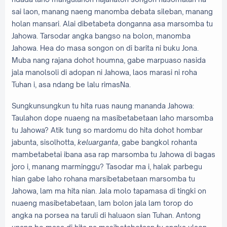
sai laon, manang naeng manomba debata sileban, manang
holan mansari. Alai dibetabeta donganna asa marsomba tu
Jahowa. Tarsodar angka bangso na bolon, manomba
Jahowa. Hea do masa songon on di barita ni buku Jona.
Muba nang rajana dohot houmna, gabe marpuaso nasida
jala manolsoli di adopan ni Jahowa, laos marasi ni roha
Tuhan i, asa ndang be lalu rimasNa.
Sungkunsungkun tu hita ruas naung mananda Jahowa:
Taulahon dope nuaeng na masibetabetaan laho marsomba
tu Jahowa? Atik tung so mardomu do hita dohot hombar
jabunta, sisolhotta,
keluarganta
, gabe bangkol rohanta
mambetabetai ibana asa rap marsomba tu Jahowa di bagas
joro i, manang marminggu? Tasodar ma i, halak parbegu
hian gabe laho rohana marsibetabetaan marsomba tu
Jahowa, lam ma hita nian. Jala molo tapamasa di tingki on
nuaeng masibetabetaan, lam bolon jala lam torop do
angka na porsea na taruli di haluaon sian Tuhan. Antong