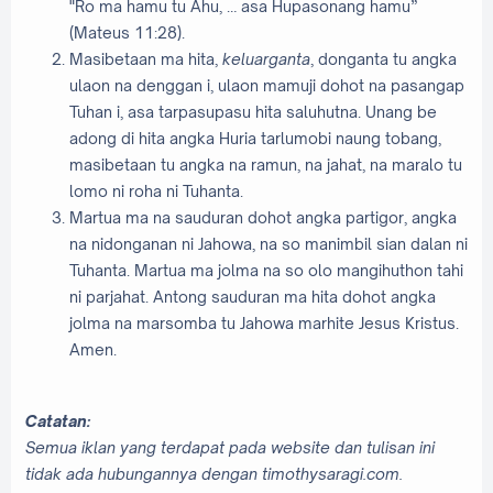
"Ro ma hamu tu Ahu, … asa Hupasonang hamu”
(Mateus 11:28).
Masibetaan ma hita,
keluarganta
, donganta tu angka
ulaon na denggan i, ulaon mamuji dohot na pasangap
Tuhan i, asa tarpasupasu hita saluhutna. Unang be
adong di hita angka Huria tarlumobi naung tobang,
masibetaan tu angka na ramun, na jahat, na maralo tu
lomo ni roha ni Tuhanta.
Martua ma na sauduran dohot angka partigor, angka
na nidonganan ni Jahowa, na so manimbil sian dalan ni
Tuhanta. Martua ma jolma na so olo mangihuthon tahi
ni parjahat. Antong sauduran ma hita dohot angka
jolma na marsomba tu Jahowa marhite Jesus Kristus.
Amen.
Catatan:
Semua iklan yang terdapat pada website dan tulisan ini
tidak ada hubungannya dengan timothysaragi.com.