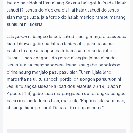
Ise do na nidok ni Panurirang Sakaria taringot tu ‘sada Halak
Jahudi i?’ Jesus do nidokna disi, ai halak Jahudi do Jesus
sian marga Juda, jala torop do halak maniop rambu manang
suhisuhi ni ulosNa.
Jala
peran
ni bangso Israel/ Jahudi naung manjalo pasupasu
sian Jahowa, gabe parhitean (
saluran
) ni pasupasu ma
nasida tu angka bangso na leban asa ro mandapothon
Tuhan i. Laos songon i do
peran
ni angka jolma sitanda
Jesus jala na manghaporseai Ibana, asa gabe pabotohon
dirina naung manjalo pasupasu sian Tuhan i, jala laho
marbarita na uli tu sandok portibi on songon parsuruon ni
Jesus tu angka siseanNa (patudos Mateus 28:19, Ulaon ni
Apostel 1:8) gabe laos marpangidoan dohot angka bangso
na so mananda Jesus hian, mandok; "Rap ma hita sauduran,
ai nunga hubege hami: Debata do donganmuna."