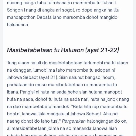
nuaeng nunga tubu tu rohana ro marsomba tu Tuhan i.
Songon i nang di angka ari sogot, ro dope angka na lilu
mandapothon Debata laho marsomba dohot mangido
haluaonna.
Masibetabetaan tu Haluaon (ayat 21-22)
Tung ulaon na uli do masibetabetaan tarlumobi ma tu ulaon
na denggan, lumobi ma laho marsomba tu adopan ni
Jahowa Sebaot (ayat 21). Sian saluhut bangso, houm,
parhataan do muse marsibetabetaan ro marsomba tu
Ibana. Pangisi ni huta na sada hehe sian hutana manopot
huta na sada, dohot tu huta na sada nari, huta na jonok nang
na dao mambetabeta mandok: "Beta hita rap marsomba tu
bohi ni Jahowa, jala mangalului Jahowa Sebaot. Ahu pe
naeng dohot do laho tusi."
Pergerakan
halongangan do on,
ai marsibetabetaan jolma na so mananda Jahowa hian
ndada laho mangulahon hajahaton songon hasomalan na