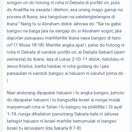
songon on do holong ni roha ni Debata di portibi on, pola
do AnakNa na sasada i dilehon, asa unang mago ganup na
porsea di Ibana, asa hangoluan na salelenglelengna di
ibana." Nang tu si Abraham didok Jahowa do: "Sai na gabe
bangso na balga jala na sangap do si Abraham sogot, jala
dapotan pasupasu marhitehite ibana nasa bangso di tano
on" (1 Musa 18:18). Marhite angka ayat i, patar do holong ni
roha ni Debata di sandok portibi on, ai Debata Sebaot (
alam
semesta
) do Ibana. Jala di Lukas 2:10-11 didok, hatutubu ni
Jesus Kristus, barita halalas ni roha godang do i jala
parsaulian ni sandok bangso ai haluaon ni saluhut jolma do
i.
Nian andorang dipapatar haluaon i tu angka bangso, jumolo
do dipapatar haluaon i tu bangsoNa Israel ai nunga mulak
marpamuati roha ni Tuhan i tu bangso na pinillitNa i. Di ayat
1-19, nunga dihatahon panurirang Sakaria hata ni Jahowa
taringot haluaon ni Israel marhite hamumulak ni bangso
Israel tu Jerusalem (ida Sakaria 8:7-8).