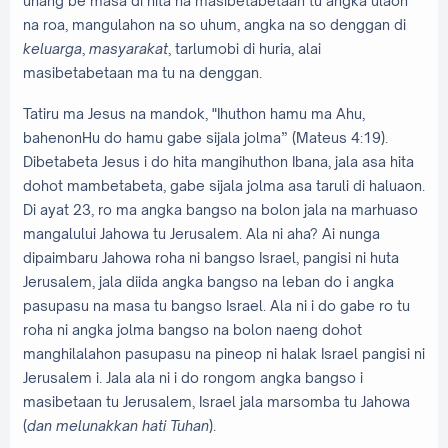
unang be masa di hita na masibetabetaan tu angka ulaon
na roa, mangulahon na so uhum, angka na so denggan di
keluarga
,
masyarakat
, tarlumobi di huria, alai
masibetabetaan ma tu na denggan.
Tatiru ma Jesus na mandok, "Ihuthon hamu ma Ahu,
bahenonHu do hamu gabe sijala jolma” (Mateus 4:19).
Dibetabeta Jesus i do hita mangihuthon Ibana, jala asa hita
dohot mambetabeta, gabe sijala jolma asa taruli di haluaon.
Di ayat 23, ro ma angka bangso na bolon jala na marhuaso
mangalului Jahowa tu Jerusalem. Ala ni aha? Ai nunga
dipaimbaru Jahowa roha ni bangso Israel, pangisi ni huta
Jerusalem, jala diida angka bangso na leban do i angka
pasupasu na masa tu bangso Israel. Ala ni i do gabe ro tu
roha ni angka jolma bangso na bolon naeng dohot
manghilalahon pasupasu na pineop ni halak Israel pangisi ni
Jerusalem i. Jala ala ni i do rongom angka bangso i
masibetaan tu Jerusalem, Israel jala marsomba tu Jahowa
(
dan melunakkan hati Tuhan
).