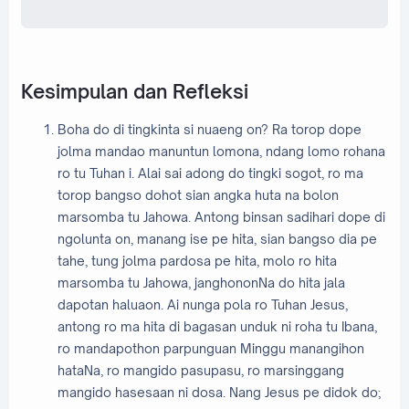
Kesimpulan dan Refleksi
Boha do di tingkinta si nuaeng on? Ra torop dope
jolma mandao manuntun lomona, ndang lomo rohana
ro tu Tuhan i. Alai sai adong do tingki sogot, ro ma
torop bangso dohot sian angka huta na bolon
marsomba tu Jahowa. Antong binsan sadihari dope di
ngolunta on, manang ise pe hita, sian bangso dia pe
tahe, tung jolma pardosa pe hita, molo ro hita
marsomba tu Jahowa, janghononNa do hita jala
dapotan haluaon. Ai nunga pola ro Tuhan Jesus,
antong ro ma hita di bagasan unduk ni roha tu Ibana,
ro mandapothon parpunguan Minggu manangihon
hataNa, ro mangido pasupasu, ro marsinggang
mangido hasesaan ni dosa. Nang Jesus pe didok do;