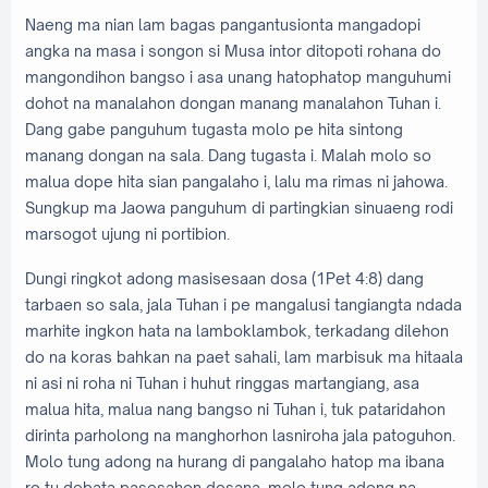
Naeng ma nian lam bagas pangantusionta mangadopi
angka na masa i songon si Musa intor ditopoti rohana do
mangondihon bangso i asa unang hatophatop manguhumi
dohot na manalahon dongan manang manalahon Tuhan i.
Dang gabe panguhum tugasta molo pe hita sintong
manang dongan na sala. Dang tugasta i. Malah molo so
malua dope hita sian pangalaho i, lalu ma rimas ni jahowa.
Sungkup ma Jaowa panguhum di partingkian sinuaeng rodi
marsogot ujung ni portibion.
Dungi ringkot adong masisesaan dosa (1Pet 4:8) dang
tarbaen so sala, jala Tuhan i pe mangalusi tangiangta ndada
marhite ingkon hata na lamboklambok, terkadang dilehon
do na koras bahkan na paet sahali, lam marbisuk ma hitaala
ni asi ni roha ni Tuhan i huhut ringgas martangiang, asa
malua hita, malua nang bangso ni Tuhan i, tuk pataridahon
dirinta parholong na manghorhon lasniroha jala patoguhon.
Molo tung adong na hurang di pangalaho hatop ma ibana
ro tu debata pasesahon dosana, molo tung adong na