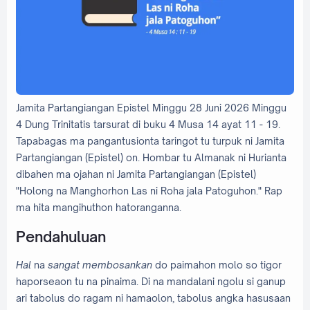
Jamita Partangiangan Epistel Minggu 28 Juni 2026 Minggu
4 Dung Trinitatis tarsurat di buku 4 Musa 14 ayat 11 - 19.
Tapabagas ma pangantusionta taringot tu turpuk ni Jamita
Partangiangan (Epistel) on. Hombar tu Almanak ni Hurianta
dibahen ma ojahan ni Jamita Partangiangan (Epistel)
"Holong na Manghorhon Las ni Roha jala Patoguhon." Rap
ma hita mangihuthon hatoranganna.
Pendahuluan
Hal
na
sangat
membosankan
do paimahon molo so tigor
haporseaon tu na pinaima. Di na mandalani ngolu si ganup
ari tabolus do ragam ni hamaolon, tabolus angka hasusaan