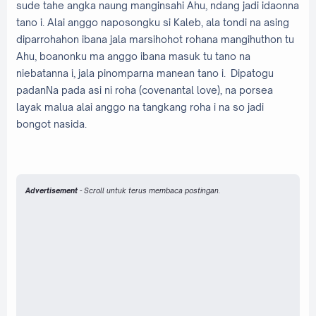
sude tahe angka naung manginsahi Ahu, ndang jadi idaonna
tano i. Alai anggo naposongku si Kaleb, ala tondi na asing
diparrohahon ibana jala marsihohot rohana mangihuthon tu
Ahu, boanonku ma anggo ibana masuk tu tano na
niebatanna i, jala pinomparna manean tano i. Dipatogu
padanNa pada asi ni roha (covenantal love), na porsea
layak malua alai anggo na tangkang roha i na so jadi
bongot nasida.
Advertisement
- Scroll untuk terus membaca postingan.