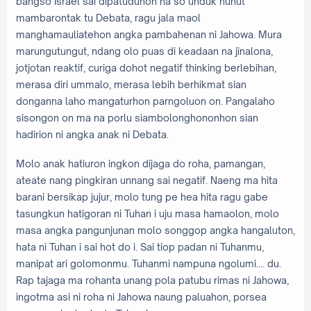
bangso Israel sai dipatuduhon na so unduk huhut
mambarontak tu Debata, ragu jala maol
manghamauliatehon angka pambahenan ni Jahowa. Mura
marungutungut, ndang olo puas di keadaan na jinalona,
jotjotan reaktif, curiga dohot negatif thinking berlebihan,
merasa diri ummalo, merasa lebih berhikmat sian
donganna laho mangaturhon parngoluon on. Pangalaho
sisongon on ma na porlu siambolonghononhon sian
hadirion ni angka anak ni Debata.
Molo anak hatiuron ingkon dijaga do roha, pamangan,
ateate nang pingkiran unnang sai negatif. Naeng ma hita
barani bersikap jujur, molo tung pe hea hita ragu gabe
tasungkun hatigoran ni Tuhan i uju masa hamaolon, molo
masa angka pangunjunan molo songgop angka hangaluton,
hata ni Tuhan i sai hot do i. Sai tiop padan ni Tuhanmu,
manipat ari golomonmu. Tuhanmi nampuna ngolumi.... du.
Rap tajaga ma rohanta unang pola patubu rimas ni Jahowa,
ingotma asi ni roha ni Jahowa naung paluahon, porsea