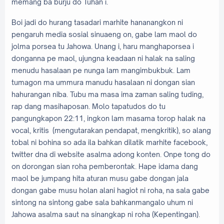
memang ba burju do Tuhan i.
Boi jadi do hurang tasadari marhite hananangkon ni
pengaruh media sosial sinuaeng on, gabe lam maol do
jolma porsea tu Jahowa. Unang i, haru manghaporsea i
donganna pe maol, ujungna keadaan ni halak na saling
menudu hasalaan pe nunga lam mangimbukbuk. Lam
tumagon ma ummura manudu hasalaan ni dongan sian
hahurangan niba. Tubu ma masa ima zaman saling tuding,
rap dang masihaposan. Molo tapatudos do tu
pangungkapon 22:11, ingkon lam masama torop halak na
vocal, kritis (mengutarakan pendapat, mengkritik), so alang
tobal ni bohina so ada ila bahkan dilatik marhite facebook,
twitter dna di website asalma adong konten. Onpe tong do
on dorongan sian roha pemberontak. Hape idama dang
maol be jumpang hita aturan musu gabe dongan jala
dongan gabe musu holan alani hagiot ni roha, na sala gabe
sintong na sintong gabe sala bahkanmangalo uhum ni
Jahowa asalma saut na sinangkap ni roha (Kepentingan).