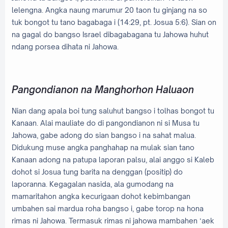
lelengna. Angka naung marumur 20 taon tu ginjang na so
tuk bongot tu tano bagabaga i (14:29, pt. Josua 5:6). Sian on
na gagal do bangso Israel dibagabagana tu Jahowa huhut
ndang porsea dihata ni Jahowa.
Pangondianon na Manghorhon Haluaon
Nian dang apala boi tung saluhut bangso i tolhas bongot tu
Kanaan. Alai mauliate do di pangondianon ni si Musa tu
Jahowa, gabe adong do sian bangso i na sahat malua.
Didukung muse angka panghahap na mulak sian tano
Kanaan adong na patupa laporan palsu, alai anggo si Kaleb
dohot si Josua tung barita na denggan (positip) do
laporanna. Kegagalan nasida, ala gumodang na
mamaritahon angka kecurigaan dohot kebimbangan
umbahen sai mardua roha bangso i, gabe torop na hona
rimas ni Jahowa. Termasuk rimas ni jahowa mambahen ‘aek