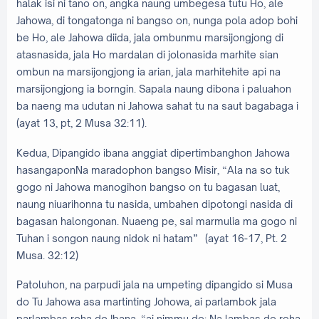
halak isi ni tano on, angka naung umbegesa tutu Ho, ale
Jahowa, di tongatonga ni bangso on, nunga pola adop bohi
be Ho, ale Jahowa diida, jala ombunmu marsijongjong di
atasnasida, jala Ho mardalan di jolonasida marhite sian
ombun na marsijongjong ia arian, jala marhitehite api na
marsijongjong ia borngin. Sapala naung dibona i paluahon
ba naeng ma udutan ni Jahowa sahat tu na saut bagabaga i
(ayat 13, pt, 2 Musa 32:11).
Kedua, Dipangido ibana anggiat dipertimbanghon Jahowa
hasangaponNa maradophon bangso Misir, “Ala na so tuk
gogo ni Jahowa manogihon bangso on tu bagasan luat,
naung niuarihonna tu nasida, umbahen dipotongi nasida di
bagasan halongonan. Nuaeng pe, sai marmulia ma gogo ni
Tuhan i songon naung nidok ni hatam” (ayat 16-17, Pt. 2
Musa. 32:12)
Patoluhon, na parpudi jala na umpeting dipangido si Musa
do Tu Jahowa asa martinting Johowa, ai parlambok jala
parlambas roha do Ibana, “ai nimmu do: Na lambas do roha