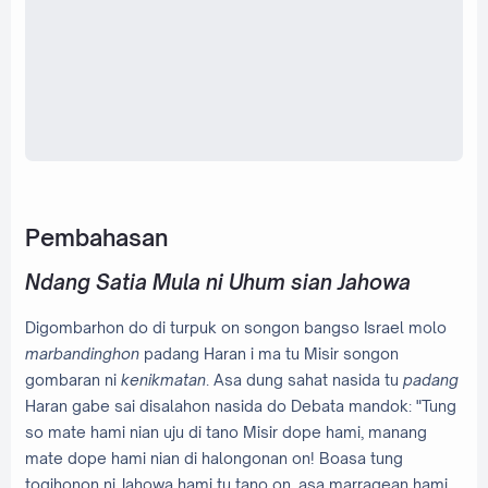
Pembahasan
Ndang Satia Mula ni Uhum sian Jahowa
Digombarhon do di turpuk on songon bangso Israel molo
marbandinghon
padang Haran i ma tu Misir songon
gombaran ni
kenikmatan
. Asa dung sahat nasida tu
padang
Haran gabe sai disalahon nasida do Debata mandok: "Tung
so mate hami nian uju di tano Misir dope hami, manang
mate dope hami nian di halongonan on! Boasa tung
togihonon ni Jahowa hami tu tano on, asa marragean hami