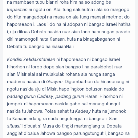
na mambaen tubu biar ni roha hira na so adong be
kepastian
ni ngolu on. Alai tung saluhutna i ala so margogo
do hita mangadopi na masa on ala tung mansai metmet do
haporseaon i. Laos i do na ni adopan ni bangso Israel hatiha
i, uju diloas Debata nasida ruar sian tano habuangan parade
diri mamongoti huta Kanaan, huta na binagabagahon ni
Debata tu bangso na niasianNa i.
Kondisi ketidakstabilan
ni haporseaon ni bangso Israel
hinorhon ni torop dope sian bangso i na parsidohot ruar
sian Misir alai sai mulakulak rohana ala nunga sanga
maduma nasida di
Gosyen
. Digombarhon do hinasonang ni
ngolu nasida uju di Misir, hape ingkon boluson nasida do
padang gurun
Qadesy
,
padang gurun
Haran. Hinorhon ni
jempek ni haporseaon nasida gabe sai marungutungut
nasida tu Jahowa. Polas sahat tu
Kadesy
huta na jumonok
tu Kanaan ndang ra suda ungutungut ni bangso i. Sian
situasi
i dibuat si Musa do tingki martangiang tu Debata
anggiat dipalua Jahowa bangso parungutungut i, bangso na