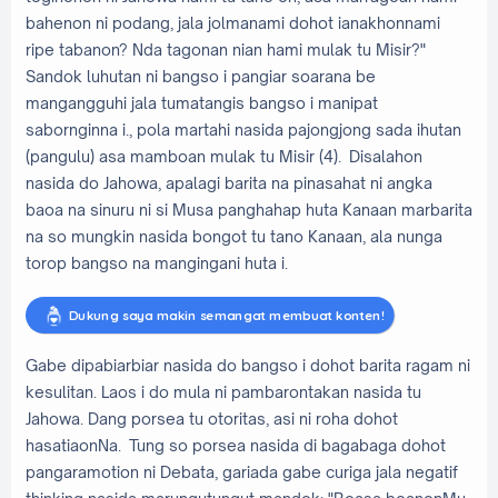
bahenon ni podang, jala jolmanami dohot ianakhonnami
ripe tabanon? Nda tagonan nian hami mulak tu Misir?"
Sandok luhutan ni bangso i pangiar soarana be
mangangguhi jala tumatangis bangso i manipat
sabornginna i., pola martahi nasida pajongjong sada ihutan
(pangulu) asa mamboan mulak tu Misir (4). Disalahon
nasida do Jahowa, apalagi barita na pinasahat ni angka
baoa na sinuru ni si Musa panghahap huta Kanaan marbarita
na so mungkin nasida bongot tu tano Kanaan, ala nunga
torop bangso na mangingani huta i.
Dukung saya makin semangat membuat konten!
Gabe dipabiarbiar nasida do bangso i dohot barita ragam ni
kesulitan. Laos i do mula ni pambarontakan nasida tu
Jahowa. Dang porsea tu otoritas, asi ni roha dohot
hasatiaonNa. Tung so porsea nasida di bagabaga dohot
pangaramotion ni Debata, gariada gabe curiga jala negatif