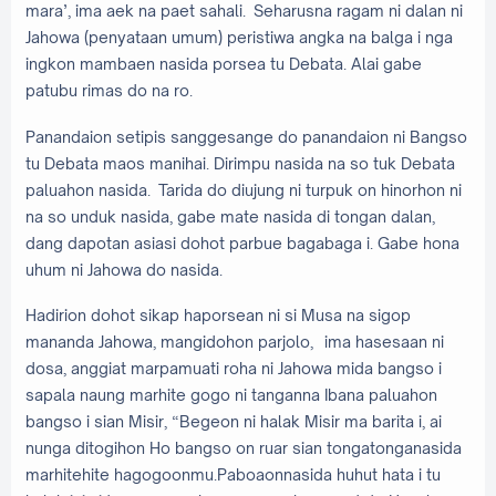
mara’, ima aek na paet sahali. Seharusna ragam ni dalan ni
Jahowa (penyataan umum) peristiwa angka na balga i nga
ingkon mambaen nasida porsea tu Debata. Alai gabe
patubu rimas do na ro.
Panandaion setipis sanggesange do panandaion ni Bangso
tu Debata maos manihai. Dirimpu nasida na so tuk Debata
paluahon nasida. Tarida do diujung ni turpuk on hinorhon ni
na so unduk nasida, gabe mate nasida di tongan dalan,
dang dapotan asiasi dohot parbue bagabaga i. Gabe hona
uhum ni Jahowa do nasida.
Hadirion dohot sikap haporsean ni si Musa na sigop
mananda Jahowa, mangidohon parjolo, ima hasesaan ni
dosa, anggiat marpamuati roha ni Jahowa mida bangso i
sapala naung marhite gogo ni tanganna Ibana paluahon
bangso i sian Misir, “Begeon ni halak Misir ma barita i, ai
nunga ditogihon Ho bangso on ruar sian tongatonganasida
marhitehite hagogoonmu.Paboaonnasida huhut hata i tu