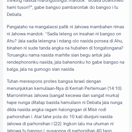
thinking nasida marungutungut mandok: "Boasa boanonMu
hami tuson?", gabe bangso pambarontak do bangso i tu
Debata.
Pangalaho na mangalaosi patik ni Jahowa mambahen rimas
ni Jahowa mandok: “Sadia leleng on insahan ni bangso on
Ahu? Jala sadia lelengna i ndang olo nasida porsea di Ahu,
binahen ni sude tanda angka na hubahen di tongatongana?
Toruangku nama nasida marhite sian begu antuk jala
rendephononku nasida, jala bahenonku ho gabe bangso na
balga, jala na gumogo sian nasida.
Tuhan merespons protes bangsa Israel dengan
menunjukkan kemuliaan-Nya di Kemah Pertemuan (14:10).
Marronirimas Jahowa (sangat kecewa dan sangat murka)
hape nunga ditatap basida hamuliaon ni Debata jala nunga
diida nasida angka ragam halongngan di Misir rodi
parhorsihan i. Alai tahe pola do 10 kali diunjuni nasida
Jahowa di parhorsihan i (22). Ingkon lalu ma uhuman ni
Jahowa tu bangso i, pusaonna di parhorsihan 40 taon