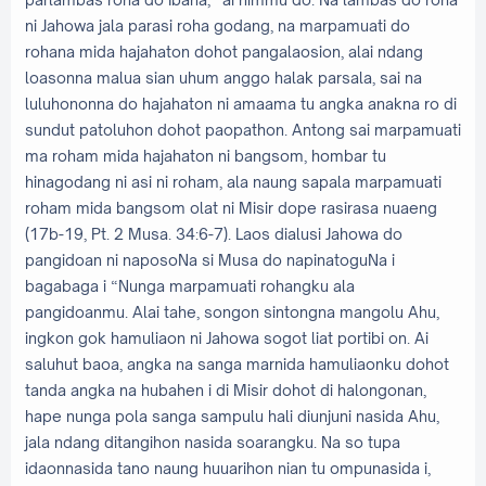
ni Jahowa jala parasi roha godang, na marpamuati do
rohana mida hajahaton dohot pangalaosion, alai ndang
loasonna malua sian uhum anggo halak parsala, sai na
luluhononna do hajahaton ni amaama tu angka anakna ro di
sundut patoluhon dohot paopathon. Antong sai marpamuati
ma roham mida hajahaton ni bangsom, hombar tu
hinagodang ni asi ni roham, ala naung sapala marpamuati
roham mida bangsom olat ni Misir dope rasirasa nuaeng
(17b-19, Pt. 2 Musa. 34:6-7). Laos dialusi Jahowa do
pangidoan ni naposoNa si Musa do napinatoguNa i
bagabaga i “Nunga marpamuati rohangku ala
pangidoanmu. Alai tahe, songon sintongna mangolu Ahu,
ingkon gok hamuliaon ni Jahowa sogot liat portibi on. Ai
saluhut baoa, angka na sanga marnida hamuliaonku dohot
tanda angka na hubahen i di Misir dohot di halongonan,
hape nunga pola sanga sampulu hali diunjuni nasida Ahu,
jala ndang ditangihon nasida soarangku. Na so tupa
idaonnasida tano naung huuarihon nian tu ompunasida i,