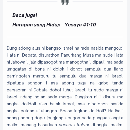
Baca juga!
Harapan yang Hidup - Yesaya 41:10
Dung adong alus ni bangso Israel na rade nasida mangoloi
Hata ni Debata, disurathon Panurirang Musa ma sude Hata
ni Jahowa i, jala dipasogot ma manogotna i, dipauli ma sada
langgatan di bona ni dolok i dohot sampulu dua tiang
parningotan marguru tu sampulu dua marga ni Israel,
dipatupa songon i asa adong tugu na gabe tanda
parsaoran ni Debata dohot luhut Israel, tu sude marga ni
Israel, ndang holan sada marga. Dungkon ni i, disuru ma
angka dolidoli sian halak Israel, asa dipelehon nasida
angka pelean situtungon. Boasa ingkon dolidoli? Hatiha i
ndang adong dope jongjong songon sada punguan angka
malim manang hasadaan
secara struktur
di angka malim.