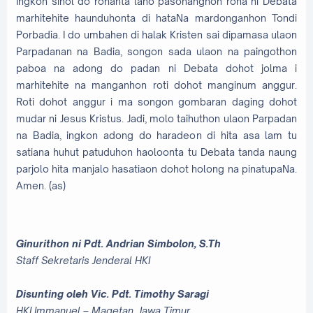
Ingkon sihol do rohanta laho pasonanghon roha ni Debata
marhitehite haunduhonta di hataNa mardonganhon Tondi
Porbadia. I do umbahen di halak Kristen sai dipamasa ulaon
Parpadanan na Badia, songon sada ulaon na paingothon
paboa na adong do padan ni Debata dohot jolma i
marhitehite na manganhon roti dohot manginum anggur.
Roti dohot anggur i ma songon gombaran daging dohot
mudar ni Jesus Kristus. Jadi, molo taihuthon ulaon Parpadan
na Badia, ingkon adong do haradeon di hita asa lam tu
satiana huhut patuduhon haoloonta tu Debata tanda naung
parjolo hita manjalo hasatiaon dohot holong na pinatupaNa.
Amen. (as)
Ginurithon ni Pdt. Andrian Simbolon, S.Th
Staff Sekretaris Jenderal HKI
Disunting oleh Vic. Pdt. Timothy Saragi
HKI Immanuel – Magetan, Jawa Timur