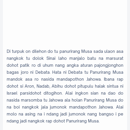
Di turpuk on dilehon do tu panurirang Musa sada ulaon asa
nangkok tu dolok Sinai laho manjalo batu na marsurat
dohot patik ro di uhum nang angka aturan pajongjonghon
bagas joro ni Debata. Hata ni Debata tu Panurirang Musa
mandok asa ro nasida mandapothon Jahowa. Ibana rap
dohot si Aron, Nadab, Abihu dohot pitupulu halak sintua ni
Israel parsidohot ditogihon. Alai ingkon sian na dao do
nasida marsomba tu Jahowa ala holan Panurirang Musa do
na boi nangkok jala jumonok mandapothon Jahowa. Alai
molo na asing na i ndang jadi jumonok nang bangso i pe
ndang jadi nangkok rap dohot Panurirang Musa.