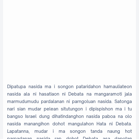
Dipatupa nasida ma i songon pataridahon hamauliateon
nasida ala ni hasatiaon ni Debata na mangaramoti jala
marmudumudu pardalanan ni parngoluan nasida. Satonga
nari sian mudar pelean situtungon i dipispishon ma i tu
bangso Israel dung dihatindanghon nasida paboa na olo
nasida manangihon dohot mangulahon Hata ni Debata.
Lapatanna, mudar i ma songon tanda naung hot
parpadanan nasida rap dohot Debata asa dapotan