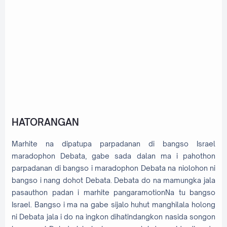
HATORANGAN
Marhite na dipatupa parpadanan di bangso Israel
maradophon Debata, gabe sada dalan ma i pahothon
parpadanan di bangso i maradophon Debata na niolohon ni
bangso i nang dohot Debata. Debata do na mamungka jala
pasauthon padan i marhite pangaramotionNa tu bangso
Israel. Bangso i ma na gabe sijalo huhut manghilala holong
ni Debata jala i do na ingkon dihatindangkon nasida songon