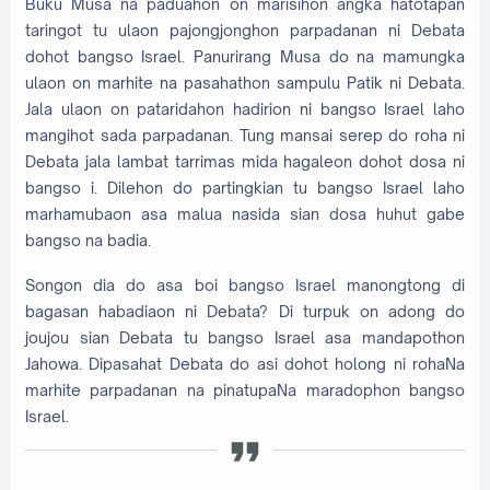
Buku Musa na paduahon on marisihon angka hatotapan
taringot tu ulaon pajongjonghon parpadanan ni Debata
dohot bangso Israel. Panurirang Musa do na mamungka
ulaon on marhite na pasahathon sampulu Patik ni Debata.
Jala ulaon on pataridahon hadirion ni bangso Israel laho
mangihot sada parpadanan. Tung mansai serep do roha ni
Debata jala lambat tarrimas mida hagaleon dohot dosa ni
bangso i. Dilehon do partingkian tu bangso Israel laho
marhamubaon asa malua nasida sian dosa huhut gabe
bangso na badia.
Songon dia do asa boi bangso Israel manongtong di
bagasan habadiaon ni Debata? Di turpuk on adong do
joujou sian Debata tu bangso Israel asa mandapothon
Jahowa. Dipasahat Debata do asi dohot holong ni rohaNa
marhite parpadanan na pinatupaNa maradophon bangso
Israel.