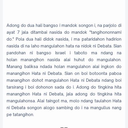
Adong do dua hali bangso i mandok songon i, na parjolo di
ayat 7 jala ditambai nasida do mandok "tangihononnami
do." Pola
dua hali
didok nasida, i ma pataridahon hadirion
nasida di na laho mangulahon hata na nidok ni Debata. Sian
pandohan ni bangso Israel i taboto ma ndang na
holan
manangihon
nasida alai huhut do
mangulahon
.
Manang baliksa ndada holan
mangulahon
alai ingkon do
manangihon
Hata ni Debata. Sian on boi botoonta paboa
manangihon dohot mangulahon Hata ni Debata ndang boi
tarsirang i boi dohonon sada do i. Adong do tingkina hita
manangihon Hata ni Debata, jala adong do tingkina hita
mangulahonsa. Alai taingot ma, molo ndang taulahon Hata
ni Debata songon alogo sambing do i na mangullus nang
pe tatangihon.