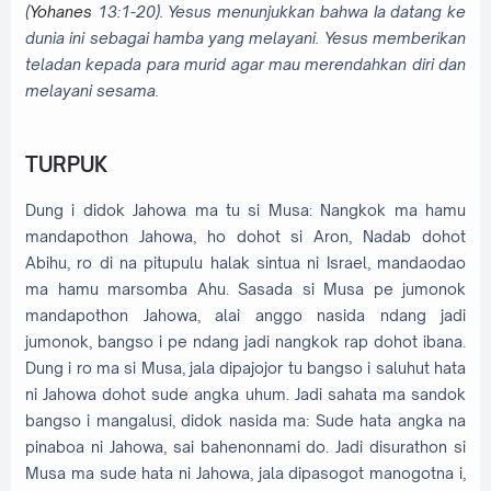
(
Yohanes
13:1-20). Yesus menunjukkan bahwa Ia datang ke
dunia ini sebagai hamba yang melayani. Yesus memberikan
teladan kepada para murid agar mau merendahkan diri dan
melayani sesama.
TURPUK
Dung i didok Jahowa ma tu si Musa: Nangkok ma hamu
mandapothon Jahowa, ho dohot si Aron, Nadab dohot
Abihu, ro di na pitupulu halak sintua ni Israel, mandaodao
ma hamu marsomba Ahu. Sasada si Musa pe jumonok
mandapothon Jahowa, alai anggo nasida ndang jadi
jumonok, bangso i pe ndang jadi nangkok rap dohot ibana.
Dung i ro ma si Musa, jala dipajojor tu bangso i saluhut hata
ni Jahowa dohot sude angka uhum. Jadi sahata ma sandok
bangso i mangalusi, didok nasida ma: Sude hata angka na
pinaboa ni Jahowa, sai bahenonnami do. Jadi disurathon si
Musa ma sude hata ni Jahowa, jala dipasogot manogotna i,