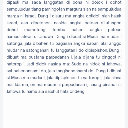
dipauli ma sada langgatan di bona ni dolok i dohot
sampuludua tiang parningotan marguru sian na sampuludua
marga ni Israel. Dung i disuru ma angka dolidoli sian halak
Israel, asa dipelehon nasida angka pelean situtungon
dohot mamotongi lombu bahen angka pelean
hamauliateon di Jahowa. Dung i dibuat si Musa ma mudar i
satonga, jala dibahen tu bagasan angka saoan; alai anggo
mudar na satonganari, tu langgatan i do dipispishon. Dung i
dibuat ma pustaha parpadanan i, jala dijaha tu pinggol ni
natorop i. Jadi didok nasida ma: Sude na nidok ni Jahowa,
sai bahenonnami do, jala tangihononnami do. Dung i dibuat
si Musa ma mudar i, jala dipispishon tu na torop i, jala ninna
ma: Ida ma, on ma mudar ni parpadanan i, naung pinahot ni
Jahowa tu hamu ala saluhut hata ondeng.