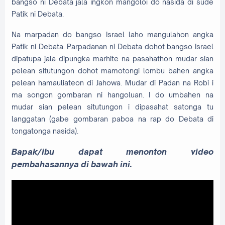
bangso ni Debata jala ingkon mangoloi do nasida di sude
Patik ni Debata.
Na marpadan do bangso Israel laho mangulahon angka
Patik ni Debata. Parpadanan ni Debata dohot bangso Israel
dipatupa jala dipungka marhite na pasahathon mudar sian
pelean situtungon dohot mamotongi lombu bahen angka
pelean hamauliateon di Jahowa. Mudar di Padan na Robi i
ma songon gombaran ni hangoluan. I do umbahen na
mudar sian pelean situtungon i dipasahat satonga tu
langgatan (gabe gombaran paboa na rap do Debata di
tongatonga nasida).
Bapak/ibu dapat menonton video
pembahasannya di bawah ini.